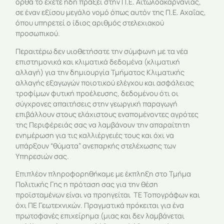
ορθά το έχετε ήδη πράξει στην Π.Ε. Αιτωλοακαρνανίας,
σε έναν εξίσου μεγάλο νομό όπως αυτόν της Π.Ε. Αχαΐας,
όπου υπηρετεί ο ίδιος αριθμός στελεχιακού
προσωπικού.
Περαιτέρω δεν υιοθετήσατε την σύμφωνη με τα νέα
επιστημονικά και κλιματικά δεδομένα (κλιματική
αλλαγή) για την δημιουργία Τμήματος Κλιματικής
αλλαγής εξαγωγών ποιοτικού ελέγχου και ασφάλειας
τροφίμων φυτική προέλευσης, δεδομένου ότι οι
σύγχρονες απαιτήσεις στην γεωργική παραγωγή
επιβάλλουν στους ελάχιστους εναπομένοντες αγρότες
της Περιφέρειάς σας να λαμβάνουν την απαραίτητη
ενημέρωση για τις καλλιέργειές τους και όχι να
υπάρξουν “θύματα” ανεπαρκής στελέχωσης των
Υπηρεσιών σας.
Επιπλέον πληροφορηθήκαμε με έκπληξη στο Τμήμα
Πολιτικής Γης η πρόταση σας για την θέση
προϊσταμένων είναι να προηγείται ΤΕ Τοπογράφων και
όχι ΠΕ Γεωτεχνικών. Πραγματικά πρόκειται για ένα
πρωτοφανές επιχείρημα (μιας και δεν λαμβάνεται