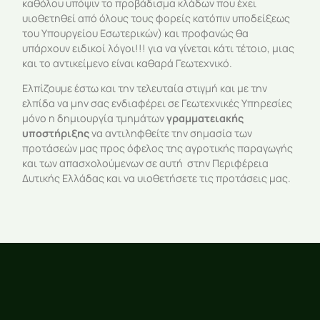
καθόλου υπόψιν το προβάδισμα κλάδων που έχει
υιοθετηθεί από όλους τους φορείς κατόπιν υποδείξεως
του Υπουργείου Εσωτερικών) και προφανώς θα
υπάρχουν ειδικοί λόγοι!!! για να γίνεται κάτι τέτοιο, μιας
και το αντικείμενο είναι καθαρά Γεωτεχνικό.
Ελπίζουμε έστω και την τελευταία στιγμή και με την
ελπίδα να μην σας ενδιαφέρει σε Γεωτεχνικές Υπηρεσίες
μόνο η δημιουργία τμημάτων
γραμματειακής
υποστήριξης
να αντιληφθείτε την σημασία των
προτάσεών μας προς όφελος της αγροτικής παραγωγής
και των απασχολούμενων σε αυτή στην Περιφέρεια
Δυτικής Ελλάδας και να υιοθετήσετε τις προτάσεις μας.