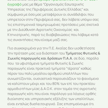
έγγραφό
μας με θέμα “Οργανισμός Εσωτερικής
Υπηρεσίας της Περιφέρειας Δυτικής Ελλάδας“ και
σύμφωνα με όσα μας μεταφέρουν οι συνάδελφοι που
υπηρετούν στην Περιφέρειά σας, δεν λάβατε υπόψιν σας
τις επιστημονικά τεκμηριωμένες προτάσεις μας σχετικά
με την Διεύθυνση Αγροτικής Οικονομίας και
Κτηνιατρικής, παρά τις διαβεβαιώσεις που λάβαμε κατά
τις συναντήσεις που είχαμε μαζί σας.
Πιο συγκεκριμένα για την Π.Ε. Αχαΐας δεν υιοθετήσατε
την πρόταση μας για διάσπαση του
Τμήματος
Φυτικής &
Ζωικής παραγωγής και δράσεων Π.Α.Α.
σε δύο, παρόλο
που τα υφιστάμενα τμήματα Φυτικής & Ζωικής
παραγωγής είναι πρακτικά τμήματα “τέρατα” καθώς
πέραν του πολύ μεγάλου αριθμού υπαλλήλων που
συνωστίζονται, ουσιαστικά παρουσιάζουν το φαινόμενο
να καλύπτουν μέχρι και του 80% των επί του πρακτέου
αρμοδιοτήτων μίας Δ.Α.Ο.Κ. στον τομέα της αγροτικής
παραγωγής κάτι που είναι παράλογο για λόγους ορθής
διοίκησης και υπηρεσιακής εξέλιξης των υπαλλήλων,
είναι εντελώς δυσλειτουργικό. Σας επισημαίνουμε ότι