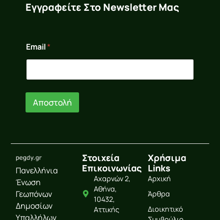
Εγγραφείτε Στο Newsletter Μας
E
Email
*
m
a
i
l
*
E
Αποστολή
m
a
i
l
Στοιχεία
Χρήσιμα
Επικοινωνίας
Links
Πανελλήνια
Αχαρνών 2,
Αρχική
Ένωση
Αθήνα,
Γεωπόνων
Άρθρα
10432,
Δημοσίων
Διοικητικό
Αττικής
Υπαλλήλων
Συμβούλιο