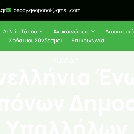
.gr
pegdy.geoponoi@gmail.com
Δελτία Τύπου
Ανακοινώσεις
Διοικητικ
Χρήσιμοι Σύνδεσμοι
Επικοινωνία
Π.Ε.Γ.Δ.Υ.
νελλήνια Έν
πόνων Δημο
Υπαλλήλων