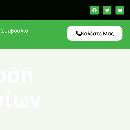
ό Συμβούλιο
Καλέστε Μας
ωση
σίων