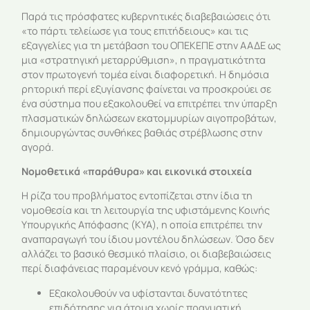
Παρά τις πρόσφατες κυβερνητικές διαβεβαιώσεις ότι
«το πάρτι τελείωσε για τους επιτήδειους» και τις
εξαγγελίες για τη μετάβαση του ΟΠΕΚΕΠΕ στην ΑΑΔΕ ως
μια «στρατηγική μεταρρύθμιση», η πραγματικότητα
στον πρωτογενή τομέα είναι διαφορετική. Η δημόσια
ρητορική περί εξυγίανσης φαίνεται να προσκρούει σε
ένα σύστημα που εξακολουθεί να επιτρέπει την ύπαρξη
πλασματικών δηλώσεων εκατομμυρίων αιγοπροβάτων,
δημιουργώντας συνθήκες βαθιάς στρέβλωσης στην
αγορά.
Νομοθετικά «παράθυρα» και εικονικά στοιχεία
Η ρίζα του προβλήματος εντοπίζεται στην ίδια τη
νομοθεσία και τη λειτουργία της υφιστάμενης Κοινής
Υπουργικής Απόφασης (ΚΥΑ), η οποία επιτρέπει την
αναπαραγωγή του ίδιου μοντέλου δηλώσεων. Όσο δεν
αλλάζει το βασικό θεσμικό πλαίσιο, οι διαβεβαιώσεις
περί διαφάνειας παραμένουν κενό γράμμα, καθώς:
Εξακολουθούν να υφίστανται δυνατότητες
επιδότησης για άτομα χωρίς πραγματική