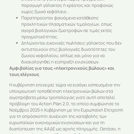
παραγωγή γάλακτος ή κρέατος και προφανώς
χωρίς ζωικό κεφάλαιο..
Παρατηρούνται φαινόμενα κατάθεσης
προκλητικών πλασματικών τιμολογίων, όπως
αγορά βιολογικών ζωοτροφών σε τιμές εκτός
πραγματικότητας.
Δηλώνονται εικονικές πωλήσεις γάλακτος που δεν
αντιστοιχούν στις βιολογικές δυνατότητες του
ζωικού κεφαλαίου, απλώς και μόνο για να
δικαιολογηθεί η είσπραξη ενισχύσεων.
Αμφιβολίες για τους «ηλεκτρονικούς βώλους» και
τους ελέγχους
Η κυβέρνηση επιχειρεί τώρα να εισάγει εσπευσμένα την
υποχρεωτική τοποθέτηση ηλεκτρονικών βώλων στα
αιγοπρόβατα μέσω τροπολογίας γιατί αυτή αποτελεί
πρόβλεψη του Action Plan 2.0, το οποίο συμφώνησε το
Νοέμβριο 2025 η Κυβέρνηση με την Ευρωπαϊκή Επιτροπή
για τη απρόσκοπτη συνέχιση της καταβολής των
ευρωπαϊκών οικονομικών ενισχύσεων και για τη
διαπίστευση της ΑΑΔΕ ως αρχής πληρωμής. Ωστόσο, η