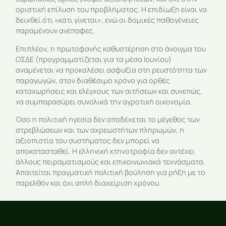
οριστική επίλυση του προβλήματος. Η επιδίωξη είναι να
δειχθεί ότι «κάτι γίνεται», ενώ οι δομικές παθογένειες
παραμένουν ανέπαφες.
Επιπλέον, η πρωτοφανής καθυστέρηση στο άνοιγμα του
ΟΣΔΕ (προγραμματίζεται για τα μέσα Ιουνίου)
αναμένεται να προκαλέσει ασφυξία στη ρευστότητα των
παραγωγών, στον διαθέσιμο χρόνο για ορθές
καταχωρήσεις και ελέγχους των αιτήσεων και συνεπώς,
να συμπαρασύρει συνολικά την αγροτική οικονομία.
Όσο η πολιτική ηγεσία δεν αποδέχεται το μέγεθος των
στρεβλώσεων και των αχρεωστήτων πληρωμών, η
αξιοπιστία του συστήματος δεν μπορεί να
αποκατασταθεί. Η ελληνική κτηνοτροφία δεν αντέχει
άλλους πειραματισμούς και επικοινωνιακά τεχνάσματα.
Απαιτείται πραγματική πολιτική βούληση για ρήξη με το
παρελθόν και όχι απλή διαχείριση χρόνου.