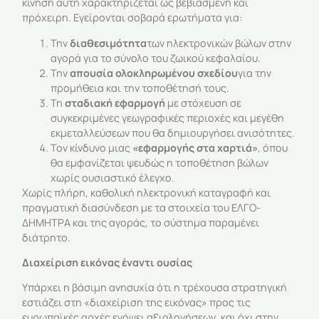
κίνηση αυτή χαρακτηρίζεται ως βεβιασμένη και
πρόχειρη. Εγείρονται σοβαρά ερωτήματα για:
Την
διαθεσιμότητα
των ηλεκτρονικών βώλων στην
αγορά για το σύνολο του ζωικού κεφαλαίου.
Την
απουσία ολοκληρωμένου σχεδίου
για την
προμήθεια και την τοποθέτησή τους.
Τη
σταδιακή εφαρμογή
με στόχευση σε
συγκεκριμένες γεωγραφικές περιοχές και μεγέθη
εκμεταλλεύσεων που θα δημιουργήσει ανισότητες.
Τον κίνδυνο μιας
«εφαρμογής στα χαρτιά»
, όπου
θα εμφανίζεται ψευδώς η τοποθέτηση βώλων
χωρίς ουσιαστικό έλεγχο.
Χωρίς πλήρη, καθολική ηλεκτρονική καταγραφή και
πραγματική διασύνδεση με τα στοιχεία του ΕΛΓΟ-
ΔΗΜΗΤΡΑ και της αγοράς, το σύστημα παραμένει
διάτρητο.
Διαχείριση εικόνας έναντι ουσίας
Υπάρχει η βάσιμη ανησυχία ότι η τρέχουσα στρατηγική
εστιάζει στη «διαχείριση της εικόνας» προς τις
ευρωπαϊκές αρχές ενόψει αξιολογήσεων, και όχι στην