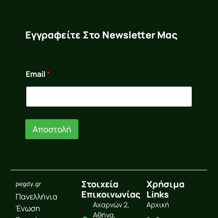
Εγγραφείτε Στο Newsletter Μας
E
Email
*
m
a
i
l
E
m
Αποστολή
a
i
l
*
Στοιχεία
Χρήσιμα
Επικοινωνίας
Links
Πανελλήνια
Αχαρνών 2,
Αρχική
Ένωση
Αθήνα,