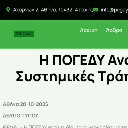
Αχαρνών 2, Αθήνα, 10432, Αττικής
info@pegdy
Αρχική
Άρθρα
Η ΠΟΓΕΔΥ Ανο
Συστημικές Τρά
Αθήνα 20-10-2025
ΔΕΛΤΙΟ ΤΥΠΟΥ
ΘΕΜΑ: «
Η ΠΟΓΕΔΥ ανοίγει δίαυλο συνεργασίας με τι