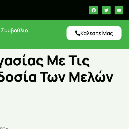
ό Συμβούλιο
Καλέστε Μας
γασίας Με Τις
δοσία Των Μελών
της
»