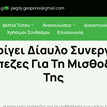
.gr
pegdy.geoponoi@gmail.com
Δελτία Τύπου
Ανακοινώσεις
Διοικητικ
Χρήσιμοι Σύνδεσμοι
Επικοινωνία
ίγει Δίαυλο Συνερ
πεζες Για Τη Μισθο
Της
ς συστημικές τράπεζες για τη μισθοδοσία των μελών 