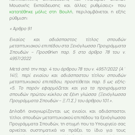
Μουσικής Εκπαίδευσης και άλλες ρυθμίσεις» που
κατατέθηκε μόλις στη Βουλή
, περιλαμβάνεται η εξής
ρύθμιση:
« Άρθρο 91
Ενιαίος και αδιάσπαστος τίτλος σπουδών
μεταπτυχιακού επιπέδου στα Ξενόγλωσσα Προγράμματα
Σπουδών – Προσθήκη παρ. 5 στο άρθρο 78 του ν.
4957/2022
Μετά από την παρ. 4 του άρθρου 78 του ν. 4957/2022 (Α΄
141), περί ενιαίου και αδιάσπαστου τίτλου σπουδών
μεταπτυχιακού επιπέδου, προστίθεται παρ. 5 ως εξής:
«5. Το παρόν εφαρμόζεται και για τα προγράμματα
σπουδών πρώτου κύκλου σε ξένη γλώσσα (Ξενόγλωσσα
Προγράμματα Σπουδών – Ξ.Π.Σ.) του άρθρου 101.».
Δηλαδή αναγνωρίζονται ως ενιαίοι και αδιάσπαστοι
τίτλοι σπουδών μεταπτυχιακού επιπέδου τα ξενόγλωσσα
Προγράμματα Σπουδών, τη στιγμή που το Υπουργείο σας
αρνείται συστηματικά να πράξει το ίδιο για τους