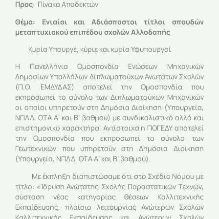
Προς
: Πίνακα Αποδεκτών
Θέμα:
Ενιαίοι και Αδιάσπαστοι τίτλοι σπουδών
μεταπτυχιακού επιπέδου σχολών Αλλοδαπής
Κυρία Υπουργέ, κύριε και κυρία Υφυπουργοί
Η Πανελλήνια Ομοσπονδία Ενώσεων Μηχανικών
Δημοσίων Υπαλλήλων Διπλωματούχων Ανωτάτων Σχολών
(Π.Ο. ΕΜΔΥΔΑΣ) αποτελεί την Ομοσπονδία που
εκπροσωπεί το σύνολο των Διπλωματούχων Μηχανικών
οι οποίοι υπηρετούν στη Δημόσια Διοίκηση (Υπουργεία,
ΝΠΔΔ, ΟΤΑ Α’ και Β’ βαθμού) με συνδικαλιστικό αλλά και
επιστημονικό χαρακτήρα. Αντίστοιχα η ΠΟΓΕΔΥ αποτελεί
την Ομοσπονδία που εκπροσωπεί το σύνολο των
Γεωτεχνικών που υπηρετούν στη Δημόσια Διοίκηση
(Υπουργεία, ΝΠΔΔ, ΟΤΑ Α’ και Β’ βαθμού).
Με έκπληξη διαπιστώσαμε ότι στο Σχέδιο Νόμου με
τίτλο: «Ίδρυση Ανώτατης Σχολής Παραστατικών Τεχνών,
σύσταση νέας κατηγορίας θέσεων Καλλιτεχνικής
Εκπαίδευσης, πλαίσιο λειτουργίας Ανώτερων Σχολών
Καλλιτεχνικής Εκπαίδευσης και Ανώτερων Σχολών