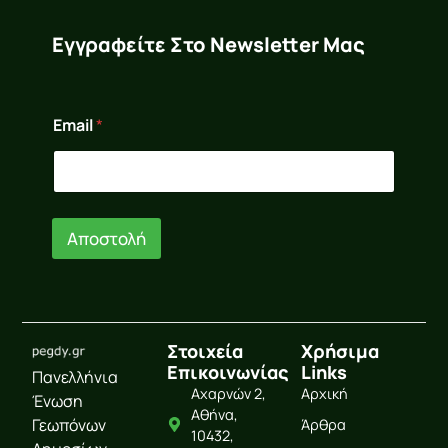
Εγγραφείτε Στο Newsletter Μας
E
Email
*
m
a
i
l
E
m
Αποστολή
a
i
l
E
m
a
Στοιχεία
Χρήσιμα
i
Επικοινωνίας
Links
l
Πανελλήνια
Αχαρνών 2,
Αρχική
Ένωση
Αθήνα,
Γεωπόνων
Άρθρα
10432,