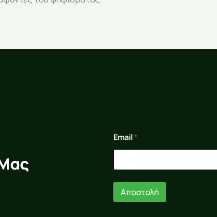
*
Email
*
*
E
m
 Μας
a
i
l
Αποστολή