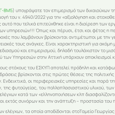
Γ-8Μ5
) υπογράψατε τον επιμερισμό των δικαιούχων τ
ογή του ν. 4940/2022 για την «αξιολόγηση και στοχοθ
υτό που τελικά επιτεύχθηκε είναι η διαίρεση των ερ
ων υπηρεσιών!!! Όπως και πέρυσι, έτσι και φέτος η πε
οχές που λαμβάνουν βρίσκονται αντιμέτωποι με την γε
ειακές τους ανάγκες. Είναι χαρακτηριστική για ακόμη
διασμού και επιμερισμού, δηλαδή τουλάχιστον το μισό
ξύ των Υπηρεσιών στην Αττική υπάρχουν αποκλεισμοί κ
ους στόχους του ΕΣΚΥΠ αποτελεί πρόδηλη και κατάφω
 δράσεις βρίσκονται στις πρώτες θέσεις της πολιτικής
. Ενδεικτικά, οι περιφερειακές υπηρεσίες και παρά τ
 της φυτοϋγείας, του πολλαπλασιαστικού υλικού, των
λέγχων κατά των «ελληνοποιήσεων κλπ διασφαλίζοντας
και εκτός συνόρων και την ανάπτυξη – προστασία του 
ν ελέγχων, τα οποία αποδίδονται στοΤαμείο Γεωργίας 