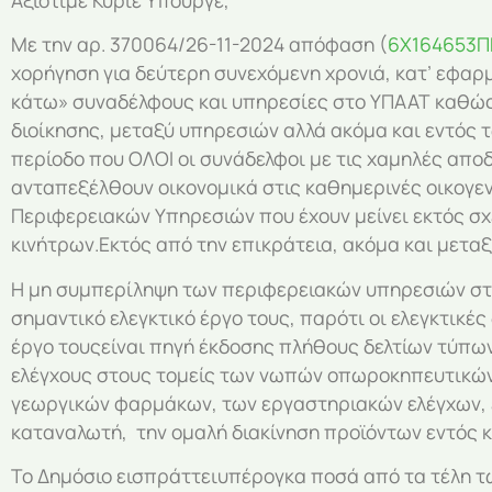
Με την αρ. 370064/26-11-2024 απόφαση (
6Χ164653Π
χορήγηση για δεύτερη συνεχόμενη χρονιά, κατ’ εφαρμ
κάτω» συναδέλφους και υπηρεσίες στο ΥΠΑΑΤ καθώς α
διοίκησης, μεταξύ υπηρεσιών αλλά ακόμα και εντός τ
περίοδο που ΟΛΟΙ οι συνάδελφοι με τις χαμηλές αποδ
ανταπεξέλθουν οικονομικά στις καθημερινές οικογεν
Περιφερειακών Υπηρεσιών που έχουν μείνει εκτός σχε
κινήτρων.Εκτός από την επικράτεια, ακόμα και μετα
Η μη συμπερίληψη των περιφερειακών υπηρεσιών στ
σημαντικό ελεγκτικό έργο τους, παρότι οι ελεγκτικές
έργο τουςείναι πηγή έκδοσης πλήθους δελτίων τύπων
ελέγχους στους τομείς των νωπών οπωροκηπευτικών,
γεωργικών φαρμάκων, των εργαστηριακών ελέγχων, ε
καταναλωτή, την ομαλή διακίνηση προϊόντων εντός 
Το Δημόσιο εισπράττειυπέρογκα ποσά από τα τέλη τω