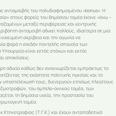
ης ανταμοιβής του πολυδιαφημισμένου «bonus». Η
εσία» στους φορείς του δημόσιου τομέα έκανε «άνω –
γαζομένων μεταξύ περιφέρειας και κεντρικής
ριβόητη ανταμοιβή αδικεί πολλούς, ιδιαίτερα σε μια
νικευμένη ακρίβεια και την αγωνία να
 μία φορά η σχεδόν παντελής απουσία των
 Υπουργείο είναι εκτός στόχων και εκτός
αι αποκλίσεις.
ρη αδικία καθώς δεν αναγνωρίζεται εμπράκτως το
 ατζέντας της εκάστοτε πολιτικής ηγεσίας και το
ην υποστελέχωσή τους, διενεργούν ετησίως πλείστους
 ζωοτροφών, του αμπελο-οινικού τομέα, των
έτσι τη δημόσια υγεία, την προστασία του
πρωτογενή τομέα.
κ Κτηνοτροφίας (Τ.Γ.Κ.) και έχουν ανταποδοτικό