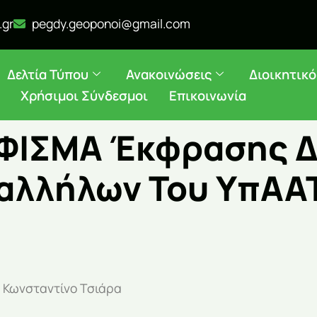
.gr
pegdy.geoponoi@gmail.com
Δελτία Τύπου
Ανακοινώσεις
Διοικητικ
Χρήσιμοι Σύνδεσμοι
Επικοινωνία
ΙΣΜΑ Έκφρασης Δ
λλήλων Του ΥπΑΑΤ
 Κωνσταντίνο Τσιάρα