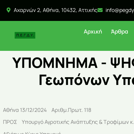
Αχαρνών 2, Αθήνα, 10432, Αττικής
info@pegdy
Αρχική
Άρθρα
ΥΠΟΜΝΗΜΑ - ΨΗΦ
Γεωπόνων Υπα
Αθήνα 13/12/2024 Αριθμ.Πρωτ. 118
ΠΡΟΣ Υπουργό Αγροτικής Ανάπτυξης & Τροφίμων κ.
Αξιότιμε Κύριε Υπουργέ,