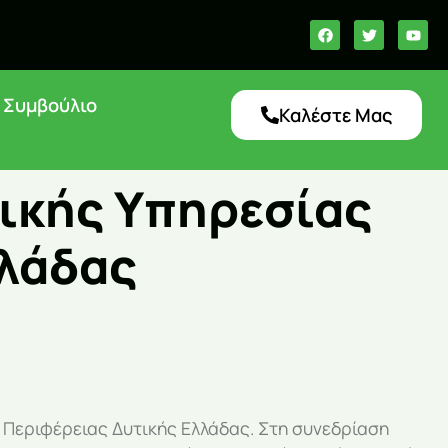
ό Συμβούλιο
Καλέστε Μας
ικής Υπηρεσίας
λλάδας
 Περιφέρειας Δυτικής Ελλάδας. Στη συνεδρίαση