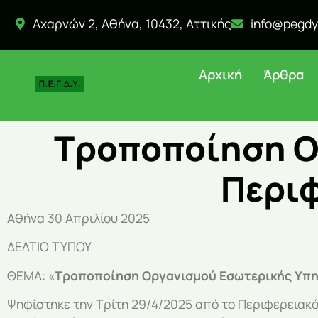
Αχαρνών 2, Αθήνα, 10432, Αττικής
info@pegdy
Αρχική
Άρθρα
Τροποποίηση Ο
Περιφ
Αθήνα 30 Απριλίου 2025
ΔΕΛΤΙΟ ΤΥΠΟΥ
ΘΕΜΑ: «
Τροποποίηση Οργανισμού Εσωτερικής Υπηρ
Ψηφίστηκε την Τρίτη 29/4/2025 από το Περιφερειακ