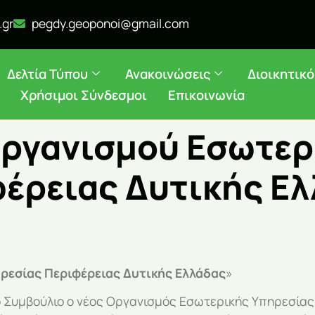
.gr
pegdy.geoponoi@gmail.com
Δελτία Τύπου
Ανακοινώσεις
Διοικητικ
Χρήσιμοι Σύνδεσμοι
Επικοινωνία
ργανισμού Εσωτερ
έρειας Δυτικής Ε
εσίας Περιφέρειας Δυτικής Ελλάδας
»
ό Συμβούλιο ο νέος Οργανισμός Εσωτερικής Υπηρεσίας