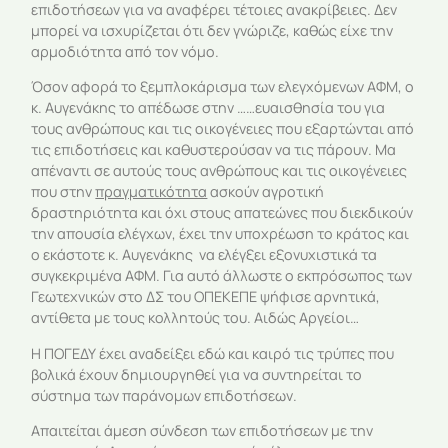
επιδοτήσεων για να αναφέρει τέτοιες ανακρίβειες. Δεν
μπορεί να ισχυρίζεται ότι δεν γνώριζε, καθώς είχε την
αρμοδιότητα από τον νόμο.
Όσον αφορά το ξεμπλοκάρισμα των ελεγχόμενων ΑΦΜ, ο
κ. Αυγενάκης το απέδωσε στην ……ευαισθησία του για
τους ανθρώπους και τις οικογένειες που εξαρτώνται από
τις επιδοτήσεις και καθυστερούσαν να τις πάρουν. Μα
απέναντι σε αυτούς τους ανθρώπους και τις οικογένειες
που στην
πραγματικότητα
ασκούν αγροτική
δραστηριότητα και όχι στους απατεώνες που διεκδικούν
την απουσία ελέγχων, έχει την υποχρέωση το κράτος και
ο εκάστοτε κ. Αυγενάκης να ελέγξει εξονυχιστικά τα
συγκεκριμένα ΑΦΜ. Για αυτό άλλωστε ο εκπρόσωπος των
Γεωτεχνικών στο ΔΣ του ΟΠΕΚΕΠΕ ψήφισε αρνητικά,
αντίθετα με τους κολλητούς του. Αιδώς Αργείοι…
Η ΠΟΓΕΔΥ έχει αναδείξει εδώ και καιρό τις τρύπες που
βολικά έχουν δημιουργηθεί για να συντηρείται το
σύστημα των παράνομων επιδοτήσεων.
Απαιτείται άμεση σύνδεση των επιδοτήσεων με την