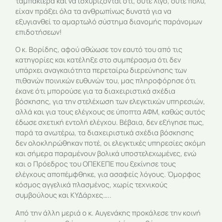
ταμπακιέρα και να ισχυρίζονται ότι, ούτε λίγο, ούτε πολύ,
είχαν πράξει όλα τα ανθρωπίνως δυνατά για να
εξυγιανθεί το αμαρτωλό σύστημα διανομής παράνομων
επιδοτήσεων!
Ο κ. Βορίδης, αφού αθώωσε τον εαυτό του από τις
κατηγορίες και κατέληξε στο συμπέρασμα ότι δεν
υπάρχει αναγκαιότητα περεταίρω διερεύνησης των
πιθανών ποινικών ευθυνών του, μας πληροφόρησε ότι
έκανε ότι μπορούσε για τα διαχειριστικά σχέδια
βόσκησης, για την στελέχωση των ελεγκτικών υπηρεσιών,
αλλά και για τους ελέγχους σε ύποπτα ΑΦΜ, καθώς αυτός
έδωσε σχετική εντολή ελέγχου. Βέβαια, δεν εξήγησε πως,
παρά τα ανωτέρω, τα διαχειριστικά σχέδια βόσκησης
δεν ολοκληρώθηκαν ποτέ, οι ελεγκτικές υπηρεσίες ακόμη
και σήμερα παραμένουν βολικά υποστελεχωμένες, ενώ
και ο Πρόεδρος του ΟΠΕΚΕΠΕ που ξεκίνησε τους
ελέγχους αποπέμφθηκε, για ασαφείς λόγους. Όμορφος
κόσμος αγγελικά πλασμένος, χωρίς τεχνικούς
συμβούλους και ΚΥΔάρχες…..
Από την άλλη μεριά ο κ. Αυγενάκης προκάλεσε την κοινή