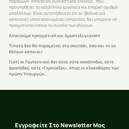
παραγωγή. Απαιτείται ουσιαστικός έλεγχος, που
προϋποθέτει τα κατάλληλα εργαλεία και επαρκή αριθμό
υπαλλήλων. Είναι αυταπόδεικτο ότι οι (βολικά για
κάποιους) υποστελεχωμένες υπηρεσίες δεν μπορούν να
πραγματοποιήσουν το σύνολο των ελέγχων.
Απαιτούμε πραγματική και άμεση εξυγίανση!
Τίποτα δεν θα παραμείνει στο σκοτάδι, όσο και να το
θέλουν κάποιοι!
Γιατί οι Γεωτεχνικοί δεν είναι ούτε χασάπηδες, ούτε
φραπέδες, ούτε «Γκρούεζες», όπως οι κλακαδόροι των
πρώην Υπουργών…
Εγγραφείτε Στο Newsletter Μας