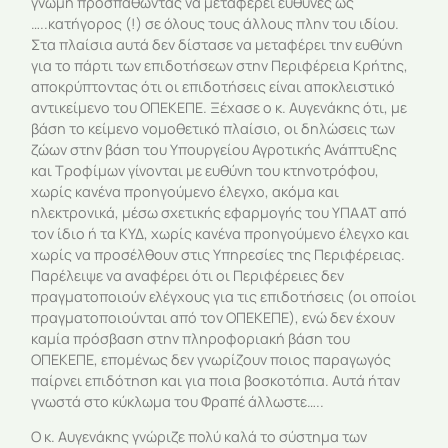
γνώμη προσπαθώντας να μεταφέρει ευθύνες ως
…..κατήγορος (!) σε όλους τους άλλους πλην του ιδίου.
Στα πλαίσια αυτά δεν δίστασε να μεταφέρει την ευθύνη
για το πάρτι των επιδοτήσεων στην Περιφέρεια Κρήτης,
αποκρύπτοντας ότι οι επιδοτήσεις είναι αποκλειστικό
αντικείμενο του ΟΠΕΚΕΠΕ. Ξέχασε ο κ. Αυγενάκης ότι, με
βάση το κείμενο νομοθετικό πλαίσιο, οι δηλώσεις των
ζώων στην βάση του Υπουργείου Αγροτικής Ανάπτυξης
και Τροφίμων γίνονται με ευθύνη του κτηνοτρόφου,
χωρίς κανένα προηγούμενο έλεγχο, ακόμα και
ηλεκτρονικά, μέσω σχετικής εφαρμογής του ΥΠΑΑΤ από
τον ίδιο ή τα ΚΥΔ, χωρίς κανένα προηγούμενο έλεγχο και
χωρίς να προσέλθουν στις Υπηρεσίες της Περιφέρειας.
Παρέλειψε να αναφέρει ότι οι Περιφέρειες δεν
πραγματοποιούν ελέγχους για τις επιδοτήσεις (οι οποίοι
πραγματοποιούνται από τον ΟΠΕΚΕΠΕ), ενώ δεν έχουν
καμία πρόσβαση στην πληροφοριακή βάση του
ΟΠΕΚΕΠΕ, επομένως δεν γνωρίζουν ποιος παραγωγός
παίρνει επιδότηση και για ποια βοσκοτόπια. Αυτά ήταν
γνωστά στο κύκλωμα του Φραπέ άλλωστε…..
Ο κ. Αυγενάκης γνώριζε πολύ καλά το σύστημα των