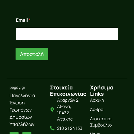
*
Email
*
E
m
a
i
l
E
Αποστολή
m
a
i
l
Στοιχεία
Χρήσιμα
Επικοινωνίας
Links
Πανελλήνια
Αχαρνών 2,
Αρχική
Ένωση
Αθήνα,
Γεωπόνων
Άρθρα
10432,
Δημοσίων
Διοικητικό
Αττικής
Υπαλλήλων
Συμβούλιο
210 21 24 133