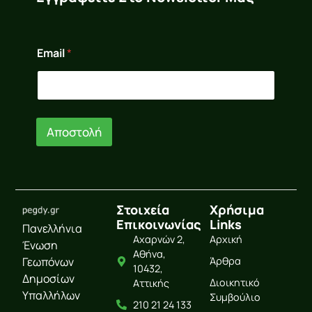
E
Email
*
m
a
i
l
E
m
Αποστολή
a
i
l
E
m
a
Στοιχεία
Χρήσιμα
i
Επικοινωνίας
Links
l
Πανελλήνια
Αχαρνών 2,
Αρχική
Ένωση
Αθήνα,
Γεωπόνων
Άρθρα
10432,
Δημοσίων
Διοικητικό
Αττικής
Υπαλλήλων
Συμβούλιο
210 21 24 133