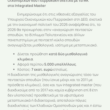
Οικονομικών κου Πιερρακάκη σχετικά με τα ΜΚ
στα Integrated Master
Ενημερώνουμε ότι στις χθεσινές εξαγγελίες του
Υπουργού Οικονομικών κου Πιερρακάκη στη ΔΕΘ, σχετικά
με την οικονομική πολιτική του 2026 αναφέρθηκε ότι, το
2026 θα προχωρήσει στην «αναγνώριση πενταετών
σπουδών, το δίπλωμα Πολυτεχνείου και άλλων
πανεπιστημίων με πενταετή κύκλο σπουδών
αναγνωρίζεται μισθολογικά, ισότιμα με μεταπτυχιακό.
Δίνεται προώθηση
κατά δύο μισθολογικά
κλιμάκια
.
Αφορά περίπου
5.000 υπαλλήλους
.
Κόστος:
7 εκατ. ευρώ
ετησίως.
Η διεκδίκηση της μισθολογικής αναγνώρισης τόσο των
πενταετών σπουδών (που ίσχυε μέχρι και το 2011 με
πρόσθετο κλιμάκιο), όσο και των integrated master (που
διεκδικούμε από το 2017 και καμία κυβέρνηση επί 8 έτη
δεν υλοποίησε) προσθετικά με τα υφιστάμενα
μεταπτυχιακά ή διδακτορικά, αποτελούν πάγιες
διεκδικήσεις των Κλαδικών Ομοσπονδιών μας και η έστω