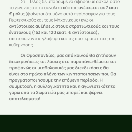
Στ. Τέλος δε μπορούμε να αφήσουμε ασχολίαστο
το γεγονός ότι το συνολικό κόστος
ανέρχεται σε 7 εκατ.
€ μόλις
(φαίνεται ότι μόνο αυτά περίσσεψαν για τους
Γεωτεχνικούς και τους Μηχανικούς) ενώ οι
αντίστοιχες αυξήσεις στους στρατιωτικούς και τους
ένστολους (153 και 120 εκατ. € αντίστοιχα),
αποτυπώνοντας γλαφυρά και τις προτεραιότητες της
κυβέρνησης.
Οι Ομοσπονδίες, μας από κοινού θα ζητήσουν
διευκρινήσεις και λύσεις στα παραπάνω θέματα και
προφανώς οι μισθολογικές μας διεκδικήσεις θα
είναι στο πρώτο πλάνο των κινητοποιήσεων που θα
πραγματοποιήσουμε την επόμενη περίοδο. Η
συμμετοχή, η συλλογικότητα και η αγωνιστικότητα
γύρω από τα Σωματεία μας μπορεί και φέρνει
αποτελέσματα!