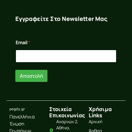
Εγγραφείτε Στο Newsletter Μας
E
Email
*
m
a
i
l
*
E
Αποστολή
m
a
i
l
Στοιχεία
Χρήσιμα
Επικοινωνίας
Links
Πανελλήνια
Αχαρνών 2,
Αρχική
Ένωση
Αθήνα,
Γεωπόνων
Άρθρα