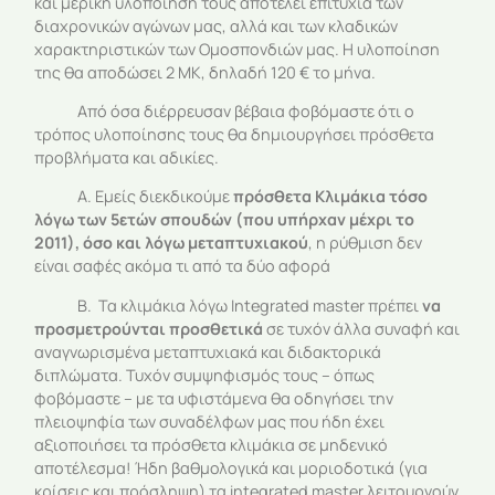
και μερική υλοποίηση τους αποτελεί επιτυχία των
διαχρονικών αγώνων μας, αλλά και των κλαδικών
χαρακτηριστικών των Ομοσπονδιών μας. Η υλοποίηση
της θα αποδώσει 2 ΜΚ, δηλαδή 120 € το μήνα.
Από όσα διέρρευσαν βέβαια φοβόμαστε ότι ο
τρόπος υλοποίησης τους θα δημιουργήσει πρόσθετα
προβλήματα και αδικίες.
Α. Εμείς διεκδικούμε
πρόσθετα Κλιμάκια τόσο
λόγω των 5ετών σπουδών (που υπήρχαν μέχρι το
2011), όσο και λόγω μεταπτυχιακού
, η ρύθμιση δεν
είναι σαφές ακόμα τι από τα δύο αφορά
Β. Τα κλιμάκια λόγω Integrated master πρέπει
να
προσμετρούνται προσθετικά
σε τυχόν άλλα συναφή και
αναγνωρισμένα μεταπτυχιακά και διδακτορικά
διπλώματα. Τυχόν συμψηφισμός τους – όπως
φοβόμαστε – με τα υφιστάμενα θα οδηγήσει την
πλειοψηφία των συναδέλφων μας που ήδη έχει
αξιοποιήσει τα πρόσθετα κλιμάκια σε μηδενικό
αποτέλεσμα! Ήδη βαθμολογικά και μοριοδοτικά (για
κρίσεις και πρόσληψη) τα integrated master λειτουργούν