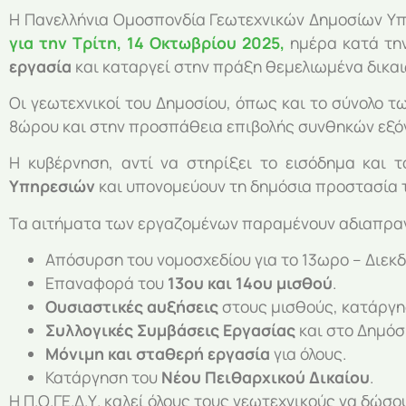
Η Πανελλήνια Ομοσπονδία Γεωτεχνικών Δημοσίων Υπα
για την Τρίτη, 14 Οκτωβρίου 2025,
ημέρα κατά την
εργασία
και καταργεί στην πράξη θεμελιωμένα δικα
Οι γεωτεχνικοί του Δημοσίου, όπως και το σύνολο 
8ώρου και στην προσπάθεια επιβολής συνθηκών εξό
Η κυβέρνηση, αντί να στηρίξει το εισόδημα και
Υπηρεσιών
και υπονομεύουν τη δημόσια προστασία τ
Τα αιτήματα των εργαζομένων παραμένουν αδιαπρα
Απόσυρση του νομοσχεδίου για το 13ωρο – Διεκ
Επαναφορά του
13ου και 14ου μισθού
.
Ουσιαστικές αυξήσεις
στους μισθούς, κατάργη
Συλλογικές Συμβάσεις Εργασίας
και στο Δημόσ
Μόνιμη και σταθερή εργασία
για όλους.
Κατάργηση του
Νέου Πειθαρχικού Δικαίου
.
Η Π.Ο.ΓΕ.Δ.Υ. καλεί όλους τους γεωτεχνικούς να δώσ