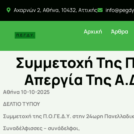
Αχαρνών 2, Αθήνα, 10432, Αττικής
info@pegdy
Αρχική
Άρθρα
Συμμετοχή Της Π
Απεργία Της Α.
Αθήνα 10-10-2025
ΔΕΛΤΙΟ ΤΥΠΟΥ
Συμμετοχή της Π.Ο.ΓΕ.Δ.Υ. στην 24ωρη Πανελλαδική
Συναδέλφισσες – συνάδελφοι,