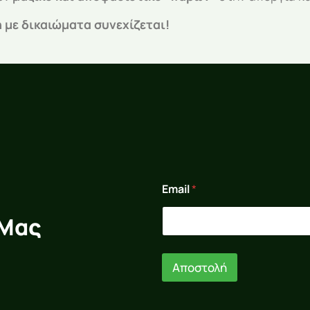
ή με δικαιώματα συνεχίζεται!
*
Email
*
*
E
m
 Μας
a
i
l
Αποστολή