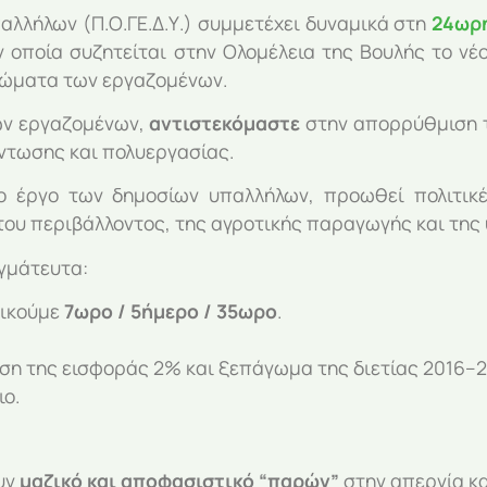
λλήλων (Π.Ο.ΓΕ.Δ.Υ.) συμμετέχει δυναμικά στη
24ωρη
 οποία συζητείται στην Ολομέλεια της Βουλής το νέ
ιώματα των εργαζομένων.
των εργαζομένων,
αντιστεκόμαστε
στην απορρύθμιση τ
ντωσης και πολυεργασίας.
 το έργο των δημοσίων υπαλλήλων, προωθεί πολιτι
ου περιβάλλοντος, της αγροτικής παραγωγής και της 
γμάτευτα:
δικούμε
7ωρο / 5ήμερο / 35ωρο
.
ση της εισφοράς 2% και ξεπάγωμα της διετίας 2016–2
ιο.
ουν
μαζικό και αποφασιστικό “παρών”
στην απεργία κα