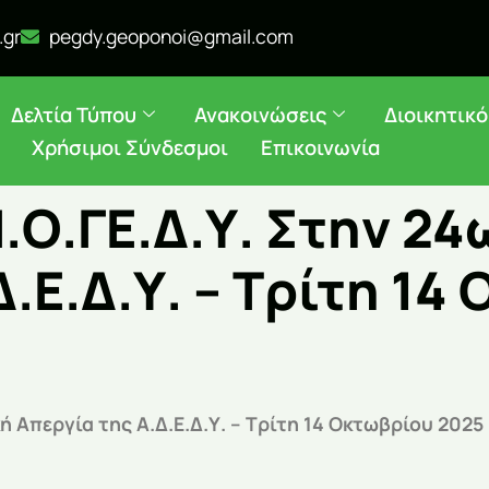
.gr
pegdy.geoponoi@gmail.com
Δελτία Τύπου
Ανακοινώσεις
Διοικητικ
Χρήσιμοι Σύνδεσμοι
Επικοινωνία
.Ο.ΓΕ.Δ.Υ. Στην 2
Δ.Ε.Δ.Υ. – Τρίτη 14
 Απεργία της Α.Δ.Ε.Δ.Υ. – Τρίτη 14 Οκτωβρίου 2025