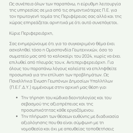
Ως συνέπεια όλων των παραπάνω, η εύρυθμη λειτουργία
της υπηρεσίας σε μια από τις σημαντικότερες Π.Ε. για
τον πρωτογενή τομέα της Περιφέρειας σας αλλά και της
χώρας επηρεάζεται αρνητικά με ότι αυτό συνεπάγεται.
Κύριε Περιφερειάρχη,
Σας ενημερώνουμε ότι για το συγκεκριμένο θέμα έχει
ασχοληθεί τόσο η Ομοσπονδία Γεωτεχνικών, όσο το
σωματείο μας από το καλοκαίρι του 2024, χωρίς να έχει
επιλυθεί από πλευράς του κ. Αντιπεριφερειάρχη. Για
όλους του παραπάνω λόγους καλείστε να επιληφθείτε
προσωπικά για την επίλυση των προβλημάτων. Ως
Πανελλήνια Ένωση Γεωπόνων Δημοσίων Υπαλλήλων
(Π.Ε.Γ.Δ.Υ.) εμμένουμε στην αρχική μας θέση για:
Την τήρηση του κώδικα δεοντολογίας και του
σεβασμού της αξιοπρέπειας και της
προσωπικότητας κάθε εργαζόμενου.
Την πλήρωση των θέσεων ευθύνης με διαδικασία
αξιολόγησης που θα είναι σύμφωνη με τη
νομοθεσία και όχι με απευθείας τοποθετήσεις