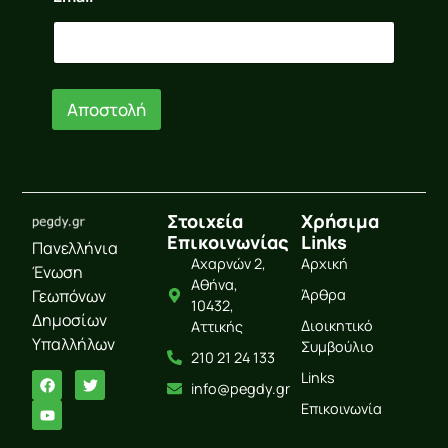
a
i
l
*
E
Αποστολή
m
a
i
l
Στοιχεία
Χρήσιμα
Επικοινωνίας
Links
Πανελλήνια
Αχαρνών 2,
Αρχική
Ένωση
Αθήνα,
Γεωπόνων
Άρθρα
10432,
Δημοσίων
Διοικητικό
Αττικής
Υπαλλήλων
Συμβούλιο
210 21 24 133
Links
info@pegdy.gr
Επικοινωνία