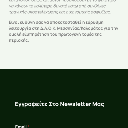
να κάνουν το καλύτερο δυνατό κάτω από συνθήκες
τραγικής υποστελέχωσης και οικονομικής ασφυξίας.
Είναι ευθύνη σας να αποκατασταθεί η εύρυθμη
λειτουργία στη Δ.Α.Ο.Κ. Μεσσηνίας/Καλαμάτας για την
ομαλή εξυπηρέτηση του πρωτογενή τομέα της
περιοχής.
Εγγραφείτε Στο Newsletter Μας
E
Email
*
m