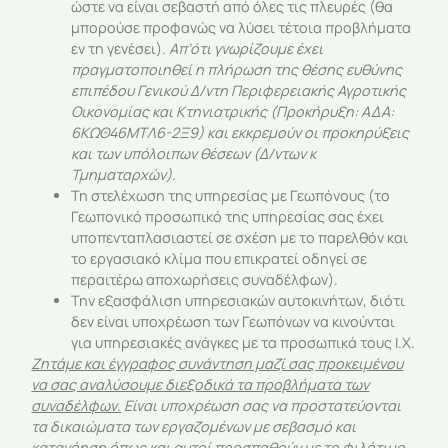
ώστε να είναι σεβαστή από όλες τις πλευρές (θα
μπορούσε προφανώς να λύσει τέτοια προβλήματα
εν τη γενέσει).
Απ’ότι γνωρίζουμε έχει
πραγματοποιηθεί η πλήρωση της θέσης ευθύνης
επιπέδου Γενικού Δ/ντη Περιφερειακής Αγροτικής
Οικονομίας και Κτηνιατρικής (Προκήρυξη:
ΑΔΑ:
6ΚΩΘ46ΜΤΛ6-2Ξ9)
και εκκρεμούν οι
προκηρύξεις
και των υπόλοιπων θέσεων (Δ/ντων κ
Τμηματαρχών).
Τη στελέχωση της υπηρεσίας με Γεωπόνους (το
Γεωπονικό προσωπικό της υπηρεσίας σας έχει
υποπενταπλασιαστεί σε σχέση με το παρελθόν και
το εργασιακό κλίμα που επικρατεί οδηγεί σε
περαιτέρω αποχωρήσεις συναδέλφων).
Την εξασφάλιση υπηρεσιακών αυτοκινήτων, διότι
δεν είναι υποχρέωση των Γεωπόνων να κινούνται
για υπηρεσιακές ανάγκες με τα προσωπικά τους Ι.Χ.
Ζητάμε και έγγραφος συνάντηση μαζί σας προκειμένου
να σας αναλύσουμε διεξοδικά τα προβλήματα των
συναδέλφων.
Είναι υποχρέωση σας να προστατεύονται
τα δικαιώματα των εργαζομένων με σεβασμό και
κατανόηση όπως και αυτοί προσπαθούν με το φιλότιμο