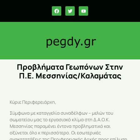
Προβλήματα Γεωπόνων Στην
Π.Ε. Μεσσηνίας/Καλαμάτας
Κύριε Περιφερειάρχη,
Σύμφωνα με καταγγελία συναδέλφων – μελών του
σωματείου μας το εργασιακό κλίμα στη Δ.Α.Ο.Κ.
Μεσσηνίας παραμένει έντονα προβληματικό και
οξύνεται όλο κ περισσότερο. Οι εσωτερικές
ανακατατάξεις της Περιφερειακής Αρχής προς επίλυση