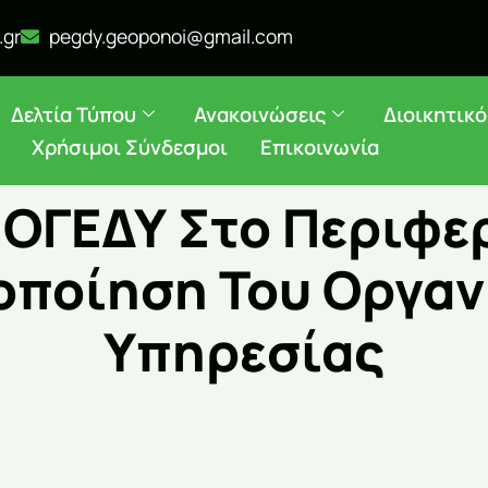
.gr
pegdy.geoponoi@gmail.com
Δελτία Τύπου
Ανακοινώσεις
Διοικητικ
Χρήσιμοι Σύνδεσμοι
Επικοινωνία
ΟΓΕΔΥ Στο Περιφε
οποίηση Του Οργα
Υπηρεσίας