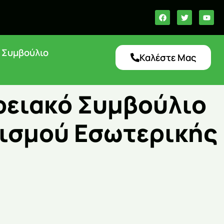
ό Συμβούλιο
Καλέστε Μας
ρειακό Συμβούλιο
νισμού Εσωτερικής