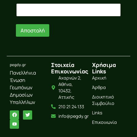
a
i
l
*
E
Αποστολή
m
a
i
l
Στοιχεία
Χρήσιμα
Επικοινωνίας
Links
Πανελλήνια
Αχαρνών 2,
Αρχική
Ένωση
Αθήνα,
Γεωπόνων
Άρθρα
10432,
Δημοσίων
Διοικητικό
Αττικής
Υπαλλήλων
Συμβούλιο
210 21 24 133
Links
info@pegdy.gr
Επικοινωνία