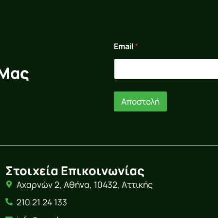
*
Email
*
E
m
a
 Μας
i
l
*
Αποστολή
Στοιχεία Επικοινωνίας
Αχαρνών 2, Αθήνα, 10432, Αττικής
210 21 24 133