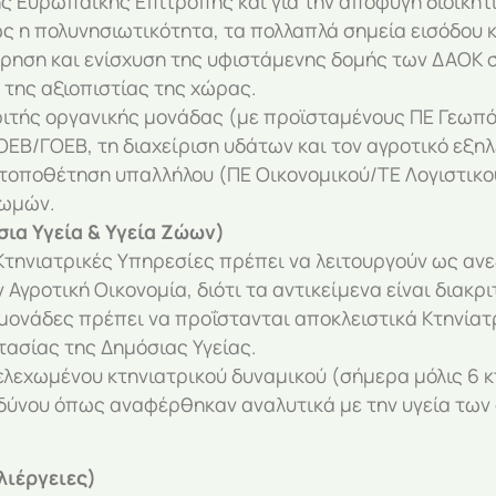
 Ευρωπαϊκής Επιτροπής και για την αποφυγή διοικητ
ως η πολυνησιωτικότητα, τα πολλαπλά σημεία εισόδου κ
τήρηση και ενίσχυση της υφιστάμενης δομής των ΔΑΟΚ
ι της αξιοπιστίας της χώρας.
ιτής οργανικής μονάδας (με προϊσταμένους ΠΕ Γεωπόν
ΟΕΒ/ΓΟΕΒ, τη διαχείριση υδάτων και τον αγροτικό εξηλ
οποθέτηση υπαλλήλου (ΠΕ Οικονομικού/ΤΕ Λογιστικού 
ρωμών.
ια Υγεία & Υγεία Ζώων)
Κτηνιατρικές Υπηρεσίες πρέπει να λειτουργούν ως ανε
 Αγροτική Οικονομία, διότι τα αντικείμενα είναι διακρι
 μονάδες πρέπει να προΐστανται αποκλειστικά Κτηνίατ
τασίας της Δημόσιας Υγείας.
λεχωμένου κτηνιατρικού δυναμικού (σήμερα μόλις 6 κ
ινδύνου όπως αναφέρθηκαν αναλυτικά με την υγεία των
λιέργειες)