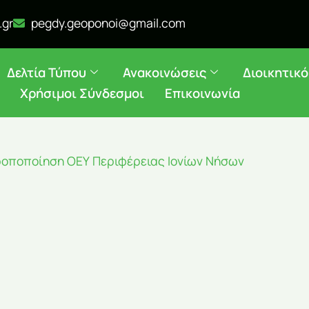
.gr
pegdy.geoponoi@gmail.com
Δελτία Τύπου
Ανακοινώσεις
Διοικητικ
Χρήσιμοι Σύνδεσμοι
Επικοινωνία
τροποποίηση ΟΕΥ Περιφέρειας Ιονίων Νήσων