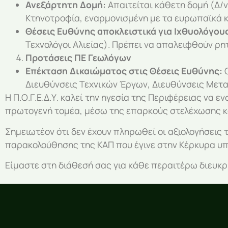
Ανεξάρτητη Δομή:
Απαιτείται κάθετη δομή (Δ/ν
Κτηνοτροφία, εναρμονισμένη με τα ευρωπαϊκά κ
Θέσεις Ευθύνης αποκλειστικά για Ιχθυολόγου
Τεχνολόγοι Αλιείας). Πρέπει να απαλειφθούν ρητ
Προτάσεις ΠΕ Γεωλόγων
Επέκταση Δικαιώματος στις Θέσεις Ευθύνης:
Ο
Διευθύνσεις Τεχνικών Έργων, Διευθύνσεις Μετα
Η Π.Ο.Γ.Ε.Δ.Υ. καλεί την ηγεσία της Περιφέρειας να
πρωτογενή τομέα, μέσω της επαρκούς στελέχωσης κα
Σημειωτέον ότι δεν έχουν πληρωθεί οι αξιολογήσει
παρακολούθησης της ΚΑΠ που έγινε στην Κέρκυρα υπήρ
Είμαστε στη διάθεσή σας για κάθε περαιτέρω διευκρί