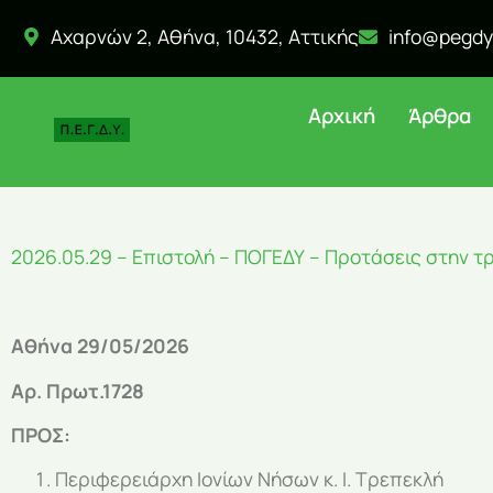
Αχαρνών 2, Αθήνα, 10432, Αττικής
info@pegdy
Αρχική
Άρθρα
2026.05.29 – Επιστολή – ΠΟΓΕΔΥ – Προτάσεις στην 
Αθήνα 29/05/2026
Αρ. Πρωτ.1728
ΠΡΟΣ:
Περιφερειάρχη Ιονίων Νήσων κ. Ι. Τρεπεκλή