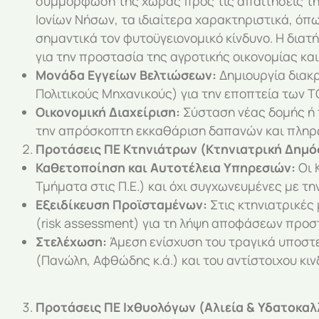
συμμόρφωση της χώρας προς τις απαιτήσεις της
Ιονίων Νήσων, τα ιδιαίτερα χαρακτηριστικά, όπ
σημαντικά τον φυτοϋγειονομικό κίνδυνο. Η δια
για την προστασία της αγροτικής οικονομίας κα
Μονάδα Εγγείων Βελτιώσεων:
Δημιουργία διακρ
Πολιτικούς Μηχανικούς) για την εποπτεία των Τ
Οικονομική Διαχείριση:
Σύσταση νέας δομής ή τ
την απρόσκοπτη εκκαθάριση δαπανών και πλη
Προτάσεις ΠΕ Κτηνιάτρων (Κτηνιατρική Δημόσ
Καθετοποίηση και Αυτοτέλεια Υπηρεσιών:
Οι 
Τμήματα στις Π.Ε.) και όχι συγχωνευμένες με την
Εξειδίκευση Προϊσταμένων:
Στις κτηνιατρικές
(risk assessment) για τη λήψη αποφάσεων προσ
Στελέχωση:
Άμεση ενίσχυση του τραγικά υποστε
(Πανώλη, Αφθώδης κ.ά.) και του αντίστοιχου κ
Προτάσεις ΠΕ Ιχθυολόγων (Αλιεία & Υδατοκαλ