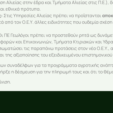
ση Αλιείας στην έδρα και Τμήματα Αλιείας στις Π.Ε.),
αι εθνικά πρότυπα.
ς:
Στις Υπηρεσίες Αλιείας πρέπει να προΐστανται
αποκ
ά από τον Ο.Ε.Υ. άλλες ειδικότητες που ουδεμία σχέση 
ι ΠΕ Γεωλόγοι πρέπει να προστεθούν ρητά ως δυνάμεν
φορών και Επικοινωνιών, Τμήματα Κτιριακών και Υδρ
 ενσωματώσει τις παραπάνω προτάσεις στον νέο Ο.Ε.Υ.,
ι της αξιοποίησης του εξειδικευμένου επιστημονικού
ς των συναδέλφων για τα προγράμματα αγροτικής ανάπ
ξε η δέσμευση για την πληρωμή τους και ότι το θέμα 
νιση.