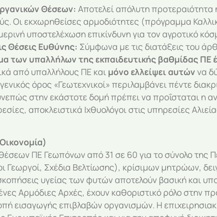
Οργανικών Θέσεων:
Αποτελεί απόλυτη προτεραιότητα 
ς. Οι εκχωρηθείσες αρμοδιότητες (πρόγραμμα Καλλικ
ερινή υποστελέχωση επικίνδυνη για τον αγροτικό κόσμ
ς Θέσεις Ευθύνης:
Σύμφωνα με τις διατάξεις του άρθ
μα των υπαλλήλων της εκπαιδευτικής βαθμίδας ΠΕ 
ικά από υπαλλήλους ΠΕ και
μόνο ελλείψει αυτών
να δ
 γενικός όρος «Γεωτεχνικοί» περιλαμβάνει πέντε διακρ
συνεπώς στην εκάστοτε δομή πρέπει να προΐσταται η αντ
εσίες, αποκλειστικά Ιχθυολόγοι στις υπηρεσίες Αλιεία
 Οικονομία)
έσεων ΠΕ Γεωπόνων από 31 σε 60 για το σύνολο της Π
ι Γεωργοί, Σχέδια Βελτίωσης), κρίσιμων μητρώων, δε
επισκοπήσεις υγείας των φυτών αποτελούν βασική και 
μένες Αρμόδιες Αρχές, έχουν καθοριστικό ρόλο στην π
πή εισαγωγής επιβλαβών οργανισμών. Η επιχειρησιακή