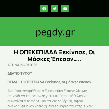
Η ΟΠΕΚΕΠΙΑΔΑ Ξεκίνησε, Οι
Μάσκες Έπεσαν…..
ΑΘΗΝΑ 26/9/2025
ΔΕΛΤΙΟ ΤΥΠΟΥ
ΘΕΜΑ: Η ΟΠΕΚΕΠΙΑΔΑ ξεκίνησε, οι μάσκες έπεσαν…..
Αφού κατηγορήθηκε η Ευρωπαϊκή Εισαγγελία ως
επικίνδυνη (προφανώς για αυτούς που ήθελαν να
συνεχίζουν το πάρτι και τα νταλαβέρια), αφού
ανακαλύφθηκαν κλειδωμένα ερμάρια που περιείχαν