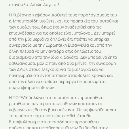
σκάνδαλο. Αιδώς Αργείοι!
Η Κυβέρνηση εφόσον υιοθετεί τους παραλογισμούς του
κ. Μπαμπασίδη υιοθετεί και τις πρακτικές του, αυτού και
των ομοίων του, όπως έχουν αναδειχθεί από τις
επισυνδέσεις για τις οποίες είναι υπόλογοι. Δεν μπορεί
από την μία μεριά να δηλώνει ότι πρέπει να υπάρχει
συνεργασία με την Ευρωπαϊκή Εισαγγελία και από την
άλλη πλευρά να μην αντιδρά στις δηλώσεις του
διορισμένου από την ίδια κ. Σαλάτα. Δεν μπορεί να ζητά
ασθμαίνουσα, μόλις πριν από δύο μήνες, την συνδρομή
των ΔΑΟΚ στους ελέγχους για τα βιολογικά και να
πανηγυρίζει ότι εντοπίστηκαν ατασθαλίες χρόνων και
από την άλλη να υιοθετεί περίεργα δημοσιεύματα
συμψηφισμού ευθυνών.
Η ΠΟΓΕΔΥ δηλώνει ότι οποιαδήποτε προσπάθεια
μετάθεσης των τεράστιων ευθυνών που έχουν οι
κυβερνώντες θα την βρει απέναντι. Όπως φωνάζαμε για
το τεράστιο πάρτι που είχε στηθεί, έτσι θα
διασφαλίσουμε ότι οποιαδήποτε προσπάθεια
απόκρυψης και μετάθεσης ευθυνών θα βρεθεί στον