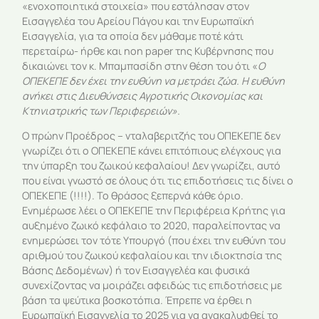
«ενοχοποιητικά στοιχεία» που εστάλησαν στον
Εισαγγελέα του Αρείου Πάγου και την Ευρωπαϊκή
Εισαγγελία, για τα οποία δεν μάθαμε ποτέ κάτι
περεταίρω- ήρθε και non paper της Κυβέρνησης που
δικαιώνει τον κ. Μπαμπασίδη στην θέση του ότι «
Ο
ΟΠΕΚΕΠΕ δεν έχει την ευθύνη να μετράει ζώα. Η ευθύνη
ανήκει στις Διευθύνσεις Αγροτικής Οικονομίας και
Κτηνιατρικής των Περιφερειών».
Ο πρώην Προέδρος – νταλαβεριτζής του ΟΠΕΚΕΠΕ δεν
γνωρίζει ότι ο ΟΠΕΚΕΠΕ κάνει επιτόπιους ελέγχους για
την ύπαρξη του ζωικού κεφαλαίου! Δεν γνωρίζει, αυτό
που είναι γνωστό σε όλους ότι τις επιδοτήσεις τις δίνει ο
ΟΠΕΚΕΠΕ (!!!!). Το θράσος ξεπερνά κάθε όριο.
Ενημέρωσε λέει ο ΟΠΕΚΕΠΕ την Περιφέρεια Κρήτης για
αυξημένο ζωικό κεφάλαιο το 2020, παραλείποντας να
ενημερώσει τον τότε Υπουργό (που έχει την ευθύνη του
αριθμού του ζωικού κεφαλαίου και την ιδιοκτησία της
Βάσης Δεδομένων) ή τον Εισαγγελέα και φυσικά
συνεχίζοντας να μοιράζει αφειδώς τις επιδοτήσεις με
βάση τα ψεύτικα βοσκοτόπια. Έπρεπε να έρθει η
Ευρωπαϊκή Εισαγγελία το 2025 για να ανακαλυφθεί το