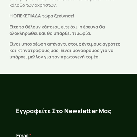
κάλαθο των αχρήστων.
Η ΟΠΕΚΕΠΙΑΔΑ τώρα ξεκίνησε!
Είτε το θέλουν κάποιοι, είτε όχι, η έρευνα θα
ολοκληρωθεί και θα υπάρξει τιμωρία.
Είναι υποχρέωση απέναντι στους έντιμους αγρότες
και κτηνοτρόφους μας. Είναι μονόδρομος για να
υπάρχει μέλλον για τον πρωτογενή τομέα.
Εγγραφείτε Στο Newsletter Μας
*
Email
*
*