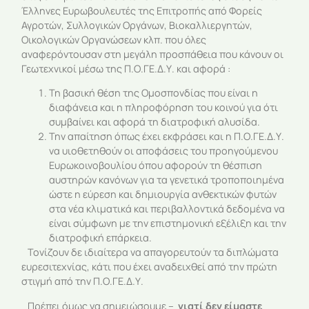
Έλληνες Ευρωβουλευτές της Επιτροπής από Φορείς
Αγροτών, Συλλογικών Οργάνων, Βιοκαλλιεργητών,
Οικολογικών Οργανώσεων κλπ. που όλες
αναφερόντουσαν στη μεγάλη προσπάθεια που κάνουν οι
Γεωτεχνικοί μέσω της Π.Ο.ΓΕ.Δ.Υ. και αφορά :
Τη βασική θέση της Ομοσπονδίας που είναι η
διαφάνεια και η πληροφόρηση του κοινού για ότι
συμβαίνει και αφορά τη διατροφική αλυσίδα.
Την απαίτηση όπως έχει εκφράσει και η Π.Ο.ΓΕ.Δ.Υ.
να υιοθετηθούν οι αποφάσεις του προηγούμενου
Ευρωκοινοβουλίου όπου αφορούν τη θέσπιση
αυστηρών κανόνων για τα γενετικά τροποποιημένα
ώστε η εύρεση και δημιουργία ανθεκτικών φυτών
στα νέα κλιματικά και περιβαλλοντικά δεδομένα να
είναι σύμφωνη με την επιστημονική εξέλιξη και την
διατροφική επάρκεια.
Τονίζουν δε ιδιαίτερα να απαγορευτούν τα διπλώματα
ευρεσιτεχνίας, κάτι που έχει αναδειχθεί από την πρώτη
στιγμή από την Π.Ο.ΓΕ.Δ.Υ.
Πρέπει όμως να σημειώσουμε –
γιατί δεν είμαστε