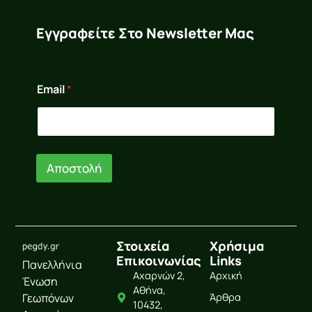
Εγγραφείτε Στο Newsletter Μας
*
Email
*
E
m
a
i
l
*
Αποστολή
Στοιχεία
Χρήσιμα
Επικοινωνίας
Links
Πανελλήνια
Αχαρνών 2,
Αρχική
Ένωση
Αθήνα,
Γεωπόνων
Άρθρα
10432,