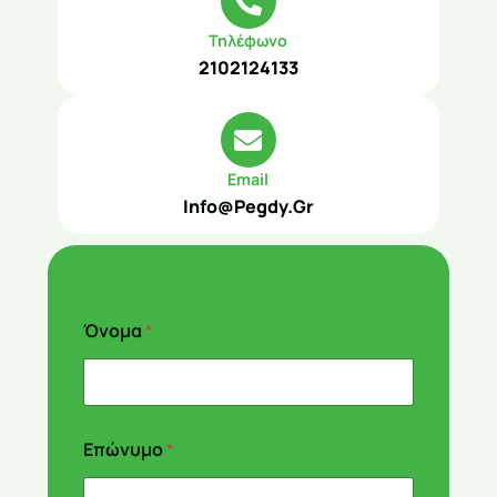
Τηλέφωνο
2102124133
Email
Info@pegdy.gr
Όνομα
*
Επώνυμο
*