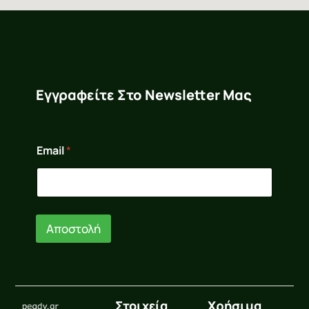
Εγγραφείτε Στο Newsletter Μας
E
Email
*
m
a
i
l
E
m
Αποστολή
a
i
l
*
Στοιχεία
Χρήσιμα