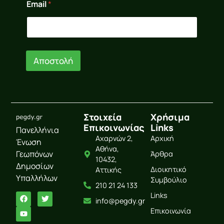
Email
*
*
E
m
a
i
l
Αποστολή
Στοιχεία
Χρήσιμα
Επικοινωνίας
Links
Πανελλήνια
Αχαρνών 2,
Αρχική
Ένωση
Αθήνα,
Γεωπόνων
Άρθρα
10432,
Δημοσίων
Διοικητικό
Αττικής
Υπαλλήλων
Συμβούλιο
210 21 24 133
Links
info@pegdy.gr
Επικοινωνία