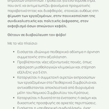
δημοσίων υπαλλήλων. Πρόκειται για ένα νομοθέτημα,
που αντί να αντιμετωπίζει φαινόμενα πραγματικής
παραβατικότητας και διαφθοράς, στοχεύει ευθέως στη
φίμωση των εργαζομένων, στην ποινικοποίηση της
συνδικαλιστικής και πολιτικής έκφρασης, στον
εκφοβισμό όσων σηκώνουν κεφάλι
.
Θέτουν σε διαβούλευση τον φόβο!
Με το νέο πλαίσιο:
Εισάγεται ιδιώνυμο πειθαρχικό αδίκημα η άρνηση
συμμετοχής στην αξιολόγηση.
Προβλέπονται νέες εξοντωτικές ποινές, όπως
αφαίρεση μισθολογικών κλιμακίων και στέρηση
εξέλιξης για 5 έτη.
Καταργείται η συμμετοχή αιρετών εκπροσώπων
των εργαζομένων στα Πειθαρχικά Συμβούλια και
αντικαθίστανται αποκλειστικά από διορισμένα
μέλη του Νομικού Συμβουλίου του Κράτους.
Καταργείται η δυνατότητα ένστασης ή ακόμη και
δικαστικής προσφυγής σε αρκετές περιπτώσεις.
Εισάγεται η «πειθαρχική συνδιαλλαγή», ένας