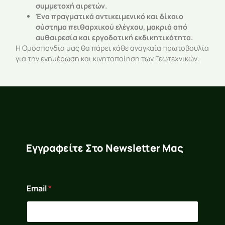
συμμετοχή αιρετών.
Ένα πραγματικά αντικειμενικό και δίκαιο
σύστημα πειθαρχικού ελέγχου, μακριά από
αυθαιρεσία και εργοδοτική εκδικητικότητα.
Η Ομοσπονδία μας θα πάρει κάθε αναγκαία πρωτοβουλία
για την ενημέρωση και κινητοποίηση των Γεωτεχνικών.
Εγγραφείτε Στο Newsletter Μας
E
Email
*
m
a
i
l