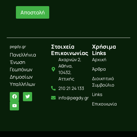
E
m
Αποστολή
a
i
l
*
Στοιχεία
Χρήσιμα
Επικοινωνίας
Links
Πανελλήνια
Αχαρνών 2,
Αρχική
Ένωση
Αθήνα,
Γεωπόνων
Άρθρα
10432,
Δημοσίων
Διοικητικό
Αττικής
Υπαλλήλων
Συμβούλιο
210 21 24 133
Links
info@pegdy.gr
Επικοινωνία