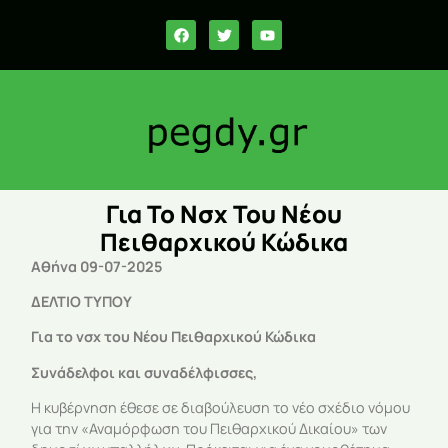
Για Το Νσχ Του Νέου
Πειθαρχικού Κώδικα
Αθήνα 09-07-2025
ΔΕΛΤΙΟ ΤΥΠΟΥ
Για το νσχ του Νέου Πειθαρχικού Κώδικα
Συνάδελφοι και συναδέλφισσες,
Η κυβέρνηση έθεσε σε διαβούλευση το νέο σχέδιο νόμου
για την «Αναμόρφωση του Πειθαρχικού Δικαίου» των