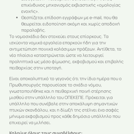
επικίνδυνος μηχανισμός εκβιαστικής «ομολογίας
ενοχής».
Θεσπίζεται επίδοση εγγράφων με e-mail, που θα
θεωρείται ειδοποίηση ακόμη και χωρίς αποδοχή
παραλαβής.
Το νομοσχέδιο δεν στοχεύει στους επίορκους. Τα
ισχύοντα νομικά εργαλεία επαρκούν ήδη για την
αντιμετώπιση ποινικά κολάσιμων πράξεων. Αντίθετα, το
νέο πλαίσιο καταστρώνεται ώστε να λειτουργεί
προληπτικά ως μέσο φίμωσης, εκφοβισμού και επιβολής
πειθαρχίας στην υποταγή.
Είναι αποκαλυπτικό το γεγονός ότι την ίδια ημέρα που ο
Πρωθυπουργός παρουσίασε το σχέδιο νόμου,
γνωστοποιήθηκε και η πειθαρχική ποινή στέρησης
μισθού στην υπάλληλο του ΟΠΕΚΕΠΕ. Πρόκειται για
υπάλληλο που συνέβαλε στην αποκάλυψη σημαντικών
πτυχών σκανδάλου, και η δίωξή της στέλνει ένα σαφές
μήνυμα εκφοβισμού προς κάθε δημόσιο υπάλληλο που
επιχειρεί να μιλήσει.
Καλούμε όλους τους συναδέλφους: