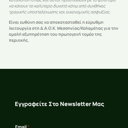
να κάνουν το καλύτερο δυνατό κάτω από συνθήκες
τραγικής υποστελέχωσης και οικονομικής ασφυξίας.
Είναι ευθύνη σας να αποκατασταθεί η εύρυθμη
λειτουργία στη Δ.Α.Ο.Κ. Μεσσηνίας/Καλαμάτας για την
ομαλή εξυπηρέτηση του πρωτογενή τομέα της
περιοχής.
Εγγραφείτε Στο Newsletter Μας
E
Email
*
m