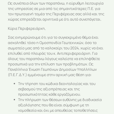
Ως συνέπεια όλων των παραπάνω, η εύρυθμη λειτουργία
της υπηρεσίας σε μια από τις σημαντικότερες Π.Ε. για
τον πρωτογενή τομέα της Περιφέρειας σας αλλά και της
χώρας επηρεάζεται αρνητικά με ότι αυτό συνεπάγεται.
Κύριε Περιφερειάρχη,
Σας ενημερώνουμε ότι για το συγκεκριμένο θέμα έχει
ασχοληθεί τόσο η Ομοσπονδία Γεωτεχνικών, όσο το
σωματείο μας από το καλοκαίρι του 2024, χωρίς να έχει
επιλυθεί από πλευράς του κ. Αντιπεριφερειάρχη. Για
όλους του παραπάνω λόγους καλείστε να επιληφθείτε
προσωπικά για την επίλυση των προβλημάτων. Ως
Πανελλήνια Ένωση Γεωπόνων Δημοσίων Υπαλλήλων
(Π.Ε.Γ.Δ.Υ.) εμμένουμε στην αρχική μας θέση για:
Την τήρηση του κώδικα δεοντολογίας και του
σεβασμού της αξιοπρέπειας και της
προσωπικότητας κάθε εργαζόμενου.
Την πλήρωση των θέσεων ευθύνης με διαδικασία
αξιολόγησης που θα είναι σύμφωνη με τη
νομοθεσία και όχι με απευθείας τοποθετήσεις