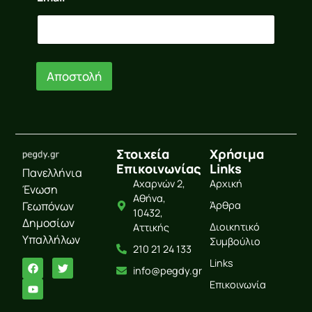
a
i
l
E
m
Αποστολή
a
i
l
E
m
a
Στοιχεία
Χρήσιμα
i
Επικοινωνίας
Links
l
Πανελλήνια
Αχαρνών 2,
Αρχική
Ένωση
Αθήνα,
Γεωπόνων
Άρθρα
10432,
Δημοσίων
Διοικητικό
Αττικής
Υπαλλήλων
Συμβούλιο
210 21 24 133
Links
info@pegdy.gr
Επικοινωνία