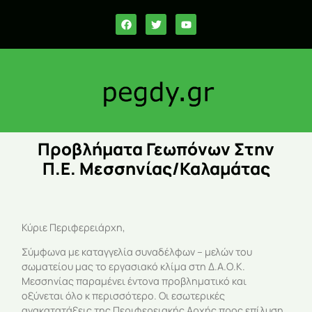
Προβλήματα Γεωπόνων Στην
Π.Ε. Μεσσηνίας/Καλαμάτας
Κύριε Περιφερειάρχη,
Σύμφωνα με καταγγελία συναδέλφων – μελών του
σωματείου μας το εργασιακό κλίμα στη Δ.Α.Ο.Κ.
Μεσσηνίας παραμένει έντονα προβληματικό και
οξύνεται όλο κ περισσότερο. Οι εσωτερικές
ανακατατάξεις της Περιφερειακής Αρχής προς επίλυση