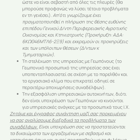
ώστε να είναι σεβαστή από όλες τις πλευρές (θα
μπορούσε προφανώς να λύσει τέτοια προβλήματα
εν τη γενέσει).
Απ’ότι γνωρίζουμε έχει
πραγματοποιηθεί η πλήρωση της θέσης ευθύνης
επιπέδου Γενικού Δ/ντη Περιφερειακής Αγροτικής
Οικονομίας και Κτηνιατρικής (Προκήρυξη:
ΑΔΑ:
6ΚΩΘ46ΜΤΛ6-2Ξ9)
και εκκρεμούν οι
προκηρύξεις
και των υπόλοιπων θέσεων (Δ/ντων κ
Τμηματαρχών).
Τη στελέχωση της υπηρεσίας με Γεωπόνους (το
Γεωπονικό προσωπικό της υπηρεσίας σας έχει
υποπενταπλασιαστεί σε σχέση με το παρελθόν και
το εργασιακό κλίμα που επικρατεί οδηγεί σε
περαιτέρω αποχωρήσεις συναδέλφων).
Την εξασφάλιση υπηρεσιακών αυτοκινήτων, διότι
δεν είναι υποχρέωση των Γεωπόνων να κινούνται
για υπηρεσιακές ανάγκες με τα προσωπικά τους Ι.Χ.
Ζητάμε και έγγραφος συνάντηση μαζί σας προκειμένου
να σας αναλύσουμε διεξοδικά τα προβλήματα των
συναδέλφων.
Είναι υποχρέωση σας να προστατεύονται
τα δικαιώματα των εργαζομένων με σεβασμό και
κατανόηση όπως και αυτοί προσπαθούν με το φιλότιμο