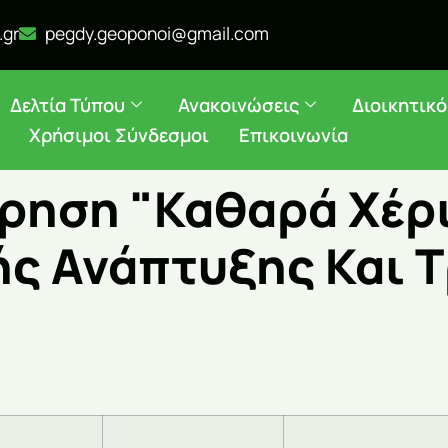
.gr
pegdy.geoponoi@gmail.com
Δελτία Τύπου
Ανακοινώσεις
Διοικητικ
Χρήσιμοι Σύνδεσμοι
Επικοινωνία
ίρηση "Καθαρά Χέρ
ής Ανάπτυξης Και 