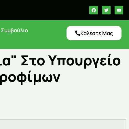
ό Συμβούλιο
Καλέστε Μας
ια" Στο Υπουργείο
Τροφίμων