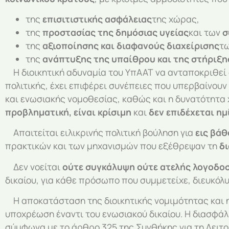
της
επισιτιστικής ασφάλειας
της χώρας,
της
προστασίας της δημόσιας υγείας
και των
σ
της
αξιοποίησης και διαφανούς διαχείρισης
τω
της
ανάπτυξης της υπαίθρου και της στήριξη
Η διοικητική αδυναμία του ΥπΑΑΤ να ανταποκριθεί 
πολιτικής, έχει επιφέρει συνέπειες που υπερβαίνουν
και ενωσιακής νομοθεσίας, καθώς και η δυνατότητα
προβληματική, είναι κρίσιμη
και
δεν επιδέχεται η
Απαιτείται ειλικρινής πολιτική βούληση για
εις βά
πρακτικών και των μηχανισμών που εξέθρεψαν τη
δι
Δεν νοείται
ούτε συγκάλυψη ούτε ατελής λογοδο
δικαίου, για κάθε πρόσωπο που συμμετείχε, διευκόλυ
Η αποκατάσταση της διοικητικής νομιμότητας και η
υποχρέωση έναντι του ενωσιακού δικαίου. Η διασφά
σύμφωνα με το άρθρο 325 της Συνθήκης για τη Λειτου