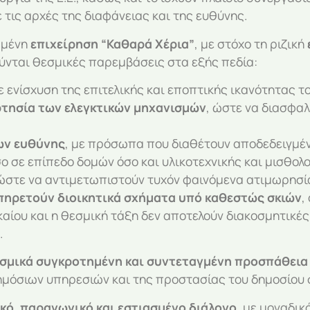
τις αρχές της διαφάνειας και της ευθύνης.
ωμένη
επιχείρηση “Καθαρά Χέρια”
, με στόχο τη ριζική
ύνται θεσμικές παρεμβάσεις στα εξής πεδία:
με ενίσχυση της επιτελικής και εποπτικής ικανότητας τ
ρτησία των ελεγκτικών μηχανισμών
, ώστε να διασφα
ων ευθύνης
, με πρόσωπα που διαθέτουν αποδεδειγμένη
σο σε επίπεδο δομών όσο και υλικοτεχνικής και μισθολ
 ώστε να αντιμετωπιστούν τυχόν φαινόμενα ατιμωρησία
υπηρετούν διοικητικά σχήματα υπό καθεστώς σκιών
,
αίου και η θεσμική τάξη δεν αποτελούν διακοσμητικές
.
θεσμικά συγκροτημένη και συντεταγμένη προσπάθεια
ημόσιων υπηρεσιών και της προστασίας του δημοσίου
κό, παραγωγικό και εστιασμένο διάλογο
, με μοναδι