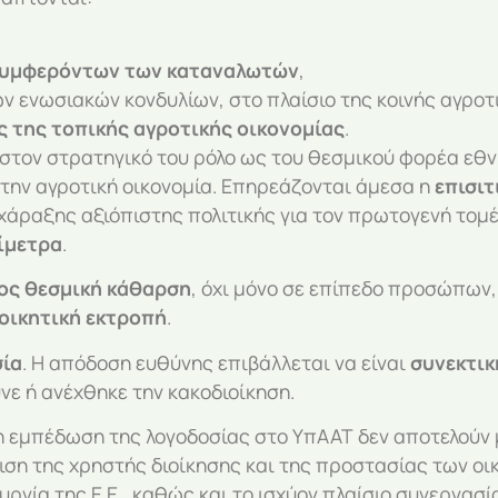
υμφερόντων των καταναλωτών
,
ν ενωσιακών κονδυλίων, στο πλαίσιο της κοινής αγροτι
ς της τοπικής αγροτικής οικονομίας
.
στον στρατηγικό του ρόλο ως του θεσμικού φορέα εθν
 την αγροτική οικονομία. Επηρεάζονται άμεσα η
επισιτ
 χάραξης αξιόπιστης πολιτικής για τον πρωτογενή το
μίμετρα
.
θος θεσμική κάθαρση
, όχι μόνο σε επίπεδο προσώπων,
οικητική εκτροπή
.
σία
. Η απόδοση ευθύνης επιβάλλεται να είναι
συνεκτικ
νε ή ανέχθηκε την κακοδιοίκηση.
 εμπέδωση της λογοδοσίας στο ΥπΑΑΤ δεν αποτελούν μ
λιση της χρηστής διοίκησης και της προστασίας των 
ργία της Ε.Ε., καθώς και το ισχύον πλαίσιο συνεργασ